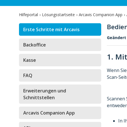
Hilfeportal
Lösungsstartseite
Arcavis Companion App
Bedie
Erste Schritte mit Arcavis
Geändert
Backoffice
1. Mi
Kasse
Wenn Sie 
FAQ
Scan-Seit
Erweiterungen und
Schnittstellen
Scannen S
entweder
Arcavis Companion App
In I