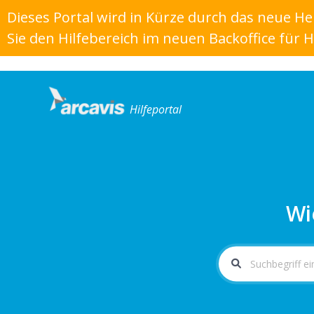
Dieses Portal wird in Kürze durch das neue Help
Sie den Hilfebereich im neuen Backoffice für Hi
Hilfeportal
Wi