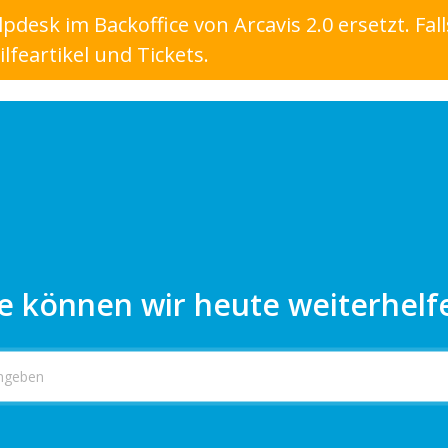
desk im Backoffice von Arcavis 2.0 ersetzt. Fall
lfeartikel und Tickets.
e können wir heute weiterhelf