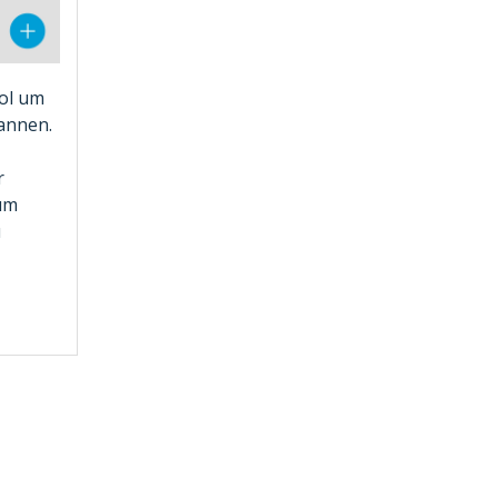
bol um
annen.
r
 um
u