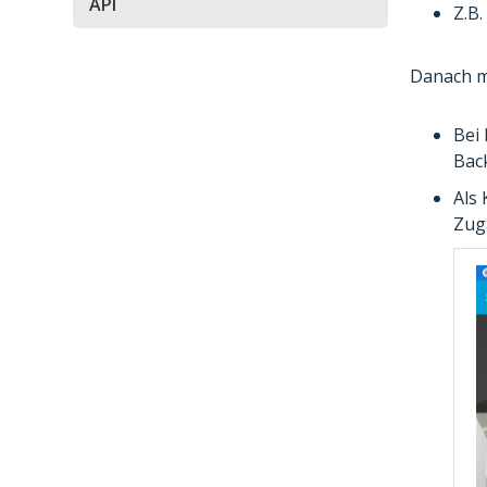
API
Z.B.
Danach m
Bei
Back
Als 
Zug