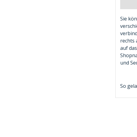
Sie kön
versch
verbin
rechts 
auf da
Shopna
und Se
So gela